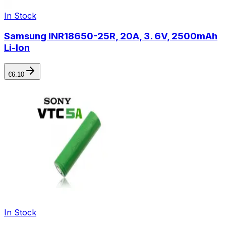
In Stock
Samsung INR18650-25R, 20A, 3. 6V, 2500mAh
Li-Ion
€
6.10
In Stock