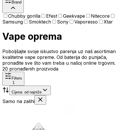
Brand
Chubby gorilla
Efest
Geekvape
Nitecore
Samsung
Smoktech
Sony
Vaporesso
Xtar
Vape oprema
Poboljšajte svoje iskustvo parenja uz naš asortiman
kvalitetne vape opreme. Od baterija do punjača,
pronađite sve što vam treba u našoj online trgovini.
20
pronađenih proizvoda
Filters
1
Cijena: od najniže
Samo na zalihi