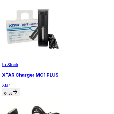
In Stock
XTAR Charger MC1 PLUS
Xtar
€
4.58