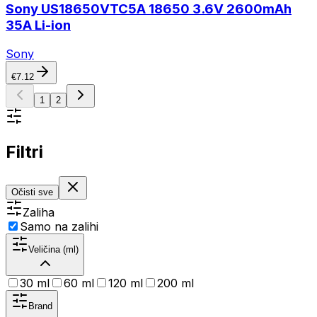
Sony US18650VTC5A 18650 3.6V 2600mAh
35A Li-ion
Sony
€
7.12
1
2
Filtri
Očisti sve
Zaliha
Samo na zalihi
Veličina (ml)
30 ml
60 ml
120 ml
200 ml
Brand