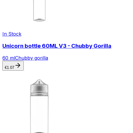
In Stock
Unicorn bottle 60ML V3 - Chubby Gorilla
60 ml
Chubby gorilla
€
1.07