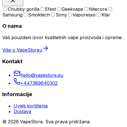
Chubby gorilla
Efest
Geekvape
Nitecore
Samsung
Smoktech
Sony
Vaporesso
Xtar
O nama
Vaš pouzdani izvor kvalitetnih vape proizvoda i opreme.
Više o VapeStoreu
Kontakt
hello@vapestore.eu
+447389640302
Informacije
Uvjeti korištenja
Dostava
©
2026
VapeStore.
Sva prava pridržana.