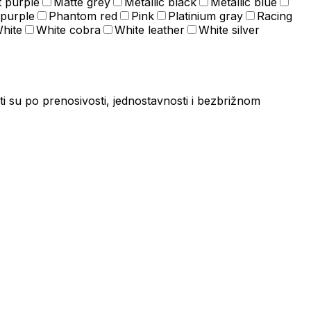
t purple
Matte grey
Metallic black
Metallic blue
purple
Phantom red
Pink
Platinium gray
Racing
hite
White cobra
White leather
White silver
ti su po prenosivosti, jednostavnosti i bezbrižnom