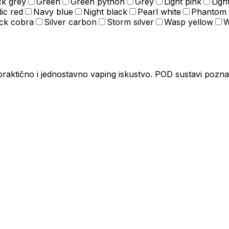
ck grey
Green
Green python
Grey
Light pink
Ligh
lic red
Navy blue
Night black
Pearl white
Phantom 
ack cobra
Silver carbon
Storm silver
Wasp yellow
W
 praktično i jednostavno vaping iskustvo. POD sustavi pozna