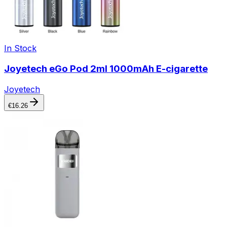
In Stock
Joyetech eGo Pod 2ml 1000mAh E-cigarette
Joyetech
€
16.26