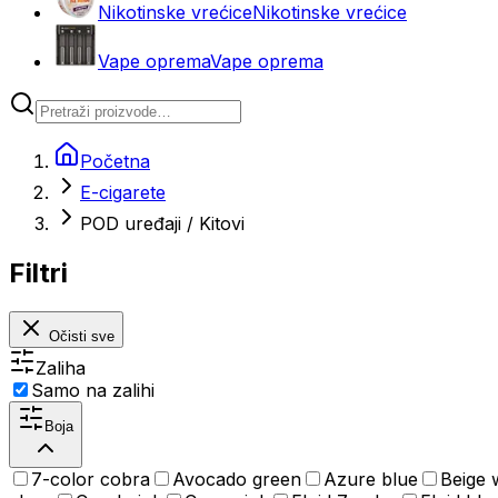
Nikotinske vrećice
Nikotinske vrećice
Vape oprema
Vape oprema
Početna
E-cigarete
POD uređaji / Kitovi
Filtri
Očisti sve
Zaliha
Samo na zalihi
Boja
7-color cobra
Avocado green
Azure blue
Beige 