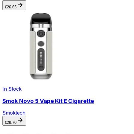
€
26.65
In Stock
Smok Novo 5 Vape Kit E Cigarette
Smoktech
€
28.70