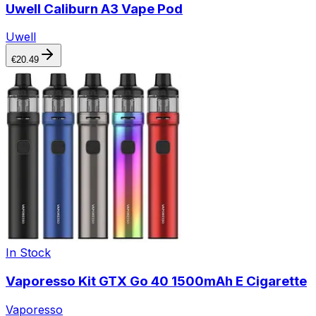
Uwell Caliburn A3 Vape Pod
Uwell
€
20.49
In Stock
Vaporesso Kit GTX Go 40 1500mAh E Cigarette
Vaporesso