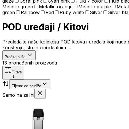
glaze
Coral pink
Cyan pink
Fluid 7 color
Fluid bla
Metallic green
Metallic orange
Metallic purple
Metal
green
Rainbow
Red
Ruby white
Silver
Silver bl
POD uređaji / Kitovi
Pregledajte našu kolekciju POD kitova i uređaja koji nude
korištenju, što ih čini idealnim ...
Pročitaj više
13
pronađenih proizvoda
Filters
1
Cijena: od najniže
Samo na zalihi