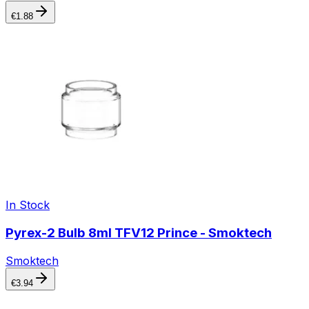
€
1.88
In Stock
Pyrex-2 Bulb 8ml TFV12 Prince - Smoktech
Smoktech
€
3.94