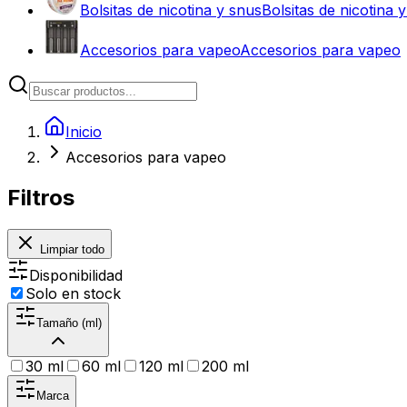
Bolsitas de nicotina y snus
Bolsitas de nicotina 
Accesorios para vapeo
Accesorios para vapeo
Inicio
Accesorios para vapeo
Filtros
Limpiar todo
Disponibilidad
Solo en stock
Tamaño (ml)
30 ml
60 ml
120 ml
200 ml
Marca