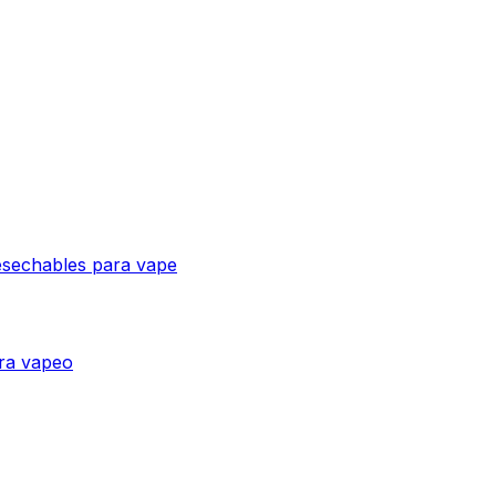
esechables para vape
ra vapeo