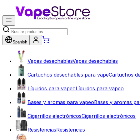
Spanish
Vapes desechables
Vapes desechables
Cartuchos desechables para vape
Cartuchos d
Líquidos para vapeo
Líquidos para vapeo
Bases y aromas para vapeo
Bases y aromas pa
Cigarrillos electrónicos
Cigarrillos electrónicos
Resistencias
Resistencias