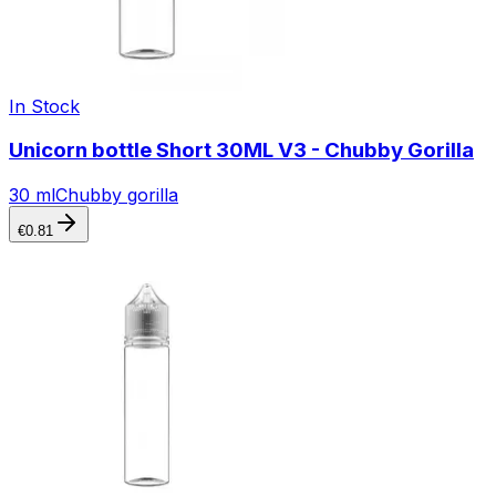
In Stock
Unicorn bottle Short 30ML V3 - Chubby Gorilla
30 ml
Chubby gorilla
€
0.81