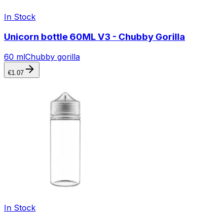
In Stock
Unicorn bottle 60ML V3 - Chubby Gorilla
60 ml
Chubby gorilla
€
1.07
In Stock