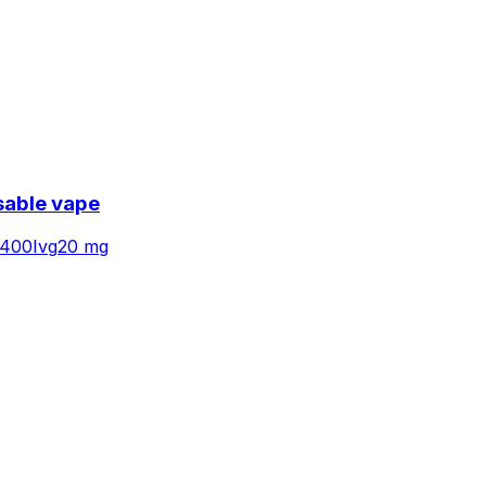
sable vape
400
Ivg
20 mg