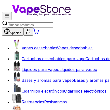
Spanish
Vapes desechables
Vapes desechables
Cartuchos desechables para vape
Cartuchos d
Líquidos para vapeo
Líquidos para vapeo
Bases y aromas para vapeo
Bases y aromas pa
Cigarrillos electrónicos
Cigarrillos electrónicos
Resistencias
Resistencias