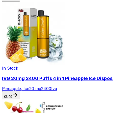
In Stock
IVG 20mg 2400 Puffs 4 in 1 Pineapple Ice Dispo
Pineapple, Ice
20 mg
2400
Ivg
€
6.99