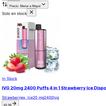
Precio: Menor a Mayor
Solo en stock
In Stock
IVG 20mg 2400 Puffs 4 in 1 Strawberry Ice Disp
Strawberries, Ice
20 mg
2400
Ivg
€
6.99