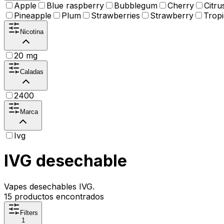
Apple
Blue raspberry
Bubblegum
Cherry
Citru
Pineapple
Plum
Strawberries
Strawberry
Tropi
Nicotina
20 mg
Caladas
2400
Marca
Ivg
IVG desechable
Vapes desechables IVG.
15
productos encontrados
Filters
1