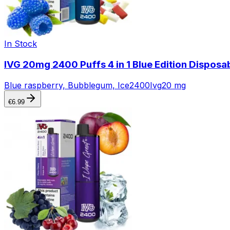
In Stock
IVG 20mg 2400 Puffs 4 in 1 Blue Edition Disposa
Blue raspberry, Bubblegum, Ice
2400
Ivg
20 mg
€
6.99