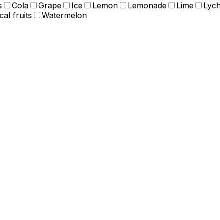
s
Cola
Grape
Ice
Lemon
Lemonade
Lime
Lyc
cal fruits
Watermelon