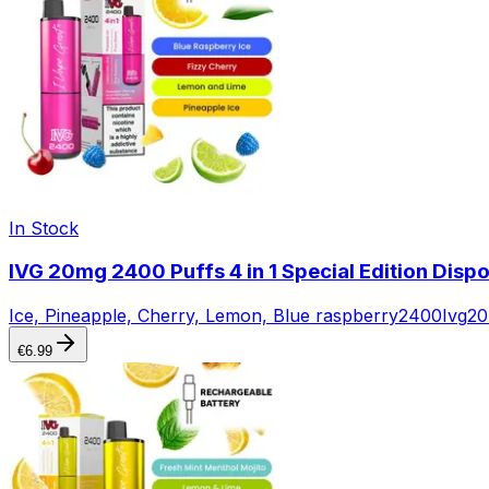
In Stock
IVG 20mg 2400 Puffs 4 in 1 Special Edition Disp
Ice, Pineapple, Cherry, Lemon, Blue raspberry
2400
Ivg
20
€
6.99