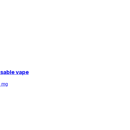
osable vape
 mg