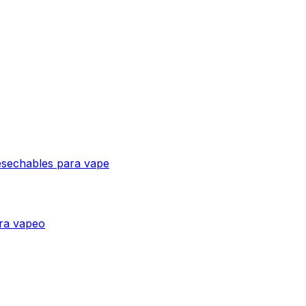
esechables para vape
ra vapeo