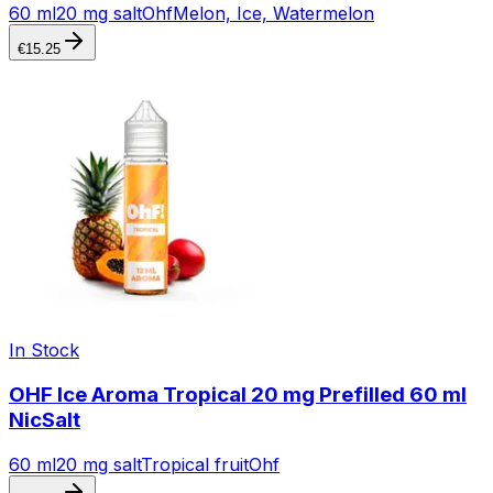
60 ml
20 mg salt
Ohf
Melon, Ice, Watermelon
€
15.25
In Stock
OHF Ice Aroma Tropical 20 mg Prefilled 60 ml
NicSalt
60 ml
20 mg salt
Tropical fruit
Ohf