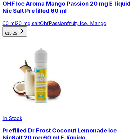
OHF Ice Aroma Mango Passion 20 mg E-liquid
Nic Salt Prefilled 60 ml
60 ml
20 mg salt
Ohf
Passionfruit, Ice, Mango
€
15.25
In Stock
Prefilled Dr Frost Coconut Lemonade Ice
NicSalt 20 mg 60 ml E-líquido