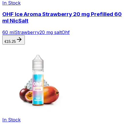
In Stock
OHF Ice Aroma Strawberry 20 mg Prefilled 60
ml NicSalt
60 ml
Strawberry
20 mg salt
Ohf
€
15.25
In Stock