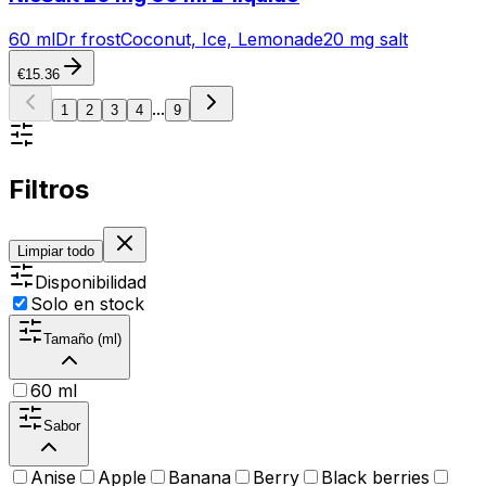
60 ml
Dr frost
Coconut, Ice, Lemonade
20 mg salt
€
15.36
...
1
2
3
4
9
Filtros
Limpiar todo
Disponibilidad
Solo en stock
Tamaño (ml)
60 ml
Sabor
Anise
Apple
Banana
Berry
Black berries