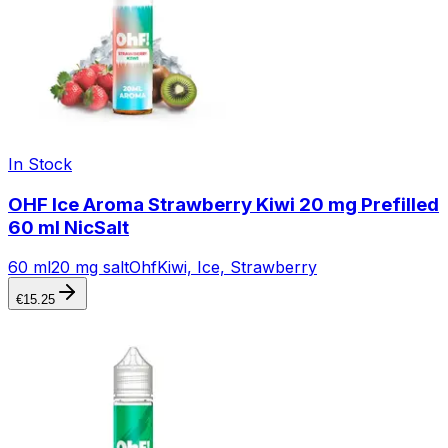
In Stock
OHF Ice Aroma Strawberry Kiwi 20 mg Prefilled
60 ml NicSalt
60 ml
20 mg salt
Ohf
Kiwi, Ice, Strawberry
€
15.25