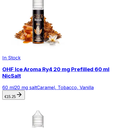
In Stock
OHF Ice Aroma Ry4 20 mg Prefilled 60 ml
NicSalt
60 ml
20 mg salt
Caramel, Tobacco, Vanilla
€
15.25