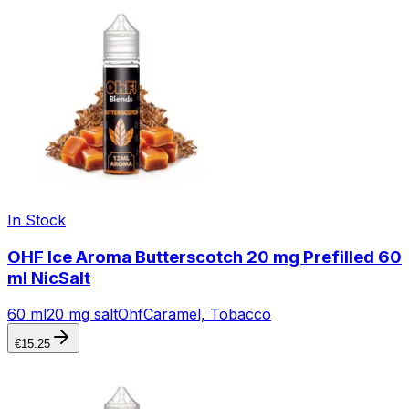
In Stock
OHF Ice Aroma Butterscotch 20 mg Prefilled 60
ml NicSalt
60 ml
20 mg salt
Ohf
Caramel, Tobacco
€
15.25