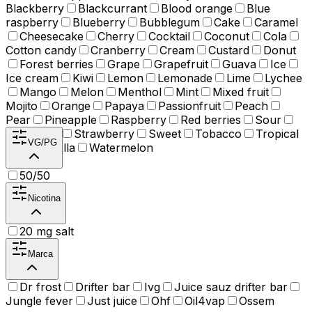
Blackberry
Blackcurrant
Blood orange
Blue
raspberry
Blueberry
Bubblegum
Cake
Caramel
Cheesecake
Cherry
Cocktail
Coconut
Cola
Cotton candy
Cranberry
Cream
Custard
Donut
Forest berries
Grape
Grapefruit
Guava
Ice
Ice cream
Kiwi
Lemon
Lemonade
Lime
Lychee
Mango
Melon
Menthol
Mint
Mixed fruit
Mojito
Orange
Papaya
Passionfruit
Peach
Pear
Pineapple
Raspberry
Red berries
Sour
Spearmint
Strawberry
Sweet
Tobacco
Tropical
VG/PG
fruit
Vanilla
Watermelon
50/50
Nicotina
20 mg salt
Marca
Dr frost
Drifter bar
Ivg
Juice sauz drifter bar
Jungle fever
Just juice
Ohf
Oil4vap
Ossem