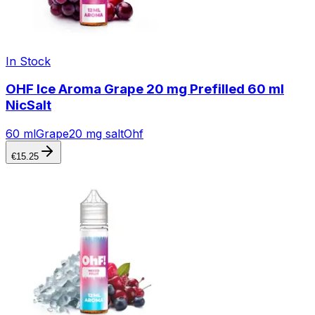
In Stock
OHF Ice Aroma Grape 20 mg Prefilled 60 ml
NicSalt
60 ml
Grape
20 mg salt
Ohf
€
15.25