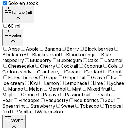
Solo en stock
Tamaño (ml)
60 ml
Sabor
Anise
Apple
Banana
Berry
Black berries
Blackberry
Blackcurrant
Blood orange
Blue
raspberry
Blueberry
Bubblegum
Cake
Caramel
Cheesecake
Cherry
Cocktail
Coconut
Cola
Cotton candy
Cranberry
Cream
Custard
Donut
Forest berries
Grape
Grapefruit
Guava
Ice
Ice cream
Kiwi
Lemon
Lemonade
Lime
Lychee
Mango
Melon
Menthol
Mint
Mixed fruit
Mojito
Orange
Papaya
Passionfruit
Peach
Pear
Pineapple
Raspberry
Red berries
Sour
Spearmint
Strawberry
Sweet
Tobacco
Tropical
fruit
Vanilla
Watermelon
VG/PG