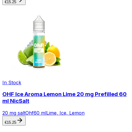
€
15.25
In Stock
OHF Ice Aroma Lemon Lime 20 mg Prefilled 60
ml NicSalt
20 mg salt
Ohf
60 ml
Lime, Ice, Lemon
€
15.25