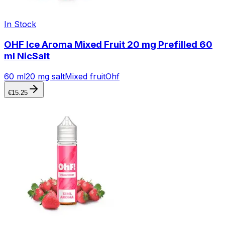
In Stock
OHF Ice Aroma Mixed Fruit 20 mg Prefilled 60
ml NicSalt
60 ml
20 mg salt
Mixed fruit
Ohf
€
15.25