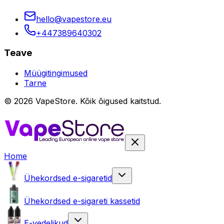
hello@vapestore.eu
+447389640302
Teave
Müügitingimused
Tarne
©
2026
VapeStore.
Kõik õigused kaitstud.
Home
Ühekordsed e-sigaretid
Ühekordsed e-sigareti kassetid
E-vedelikud