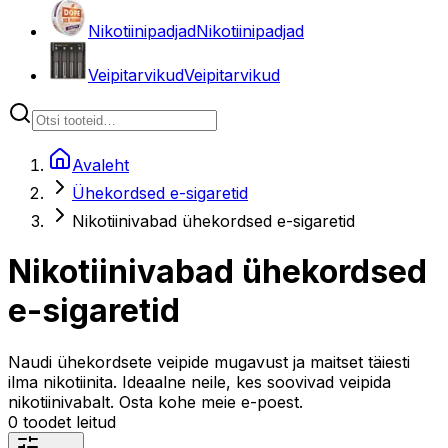
Nikotiinipadjad
Nikotiinipadjad
Veipitarvikud
Veipitarvikud
Avaleht
Ühekordsed e-sigaretid
Nikotiinivabad ühekordsed e-sigaretid
Nikotiinivabad ühekordsed
e-sigaretid
Naudi ühekordsete veipide mugavust ja maitset täiesti
ilma nikotiinita. Ideaalne neile, kes soovivad veipida
nikotiinivabalt. Osta kohe meie e-poest.
0
toodet leitud