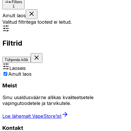
Filters
1
Ainult laos
Valitud filtritega tooteid ei leitud.
Filtrid
Tühjenda kõik
Laoseis
Ainult laos
Meist
Sinu usaldusväärne allikas kvaliteetsetele
vapingutoodetele ja tarvikutele.
Loe lähemalt VapeStore’ist
Kontakt