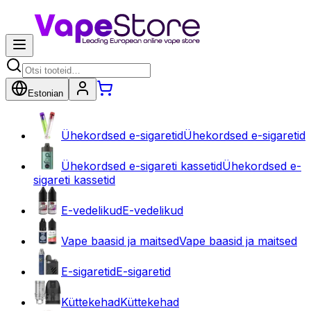
Estonian
Ühekordsed e-sigaretid
Ühekordsed e-sigaretid
Ühekordsed e-sigareti kassetid
Ühekordsed e-
sigareti kassetid
E-vedelikud
E-vedelikud
Vape baasid ja maitsed
Vape baasid ja maitsed
E-sigaretid
E-sigaretid
Küttekehad
Küttekehad