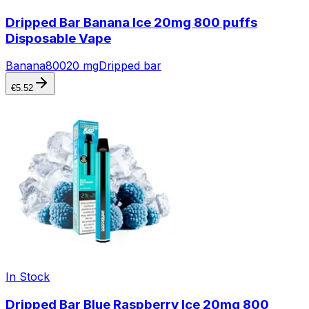
Dripped Bar Banana Ice 20mg 800 puffs
Disposable Vape
Banana
800
20 mg
Dripped bar
€
5.52
In Stock
Dripped Bar Blue Raspberry Ice 20mg 800