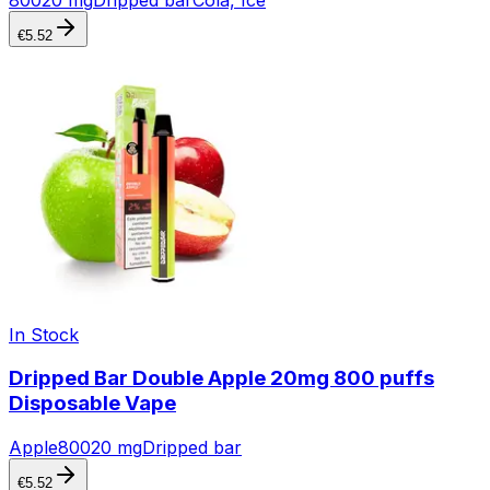
€
5.52
In Stock
Dripped Bar Double Apple 20mg 800 puffs
Disposable Vape
Apple
800
20 mg
Dripped bar
€
5.52