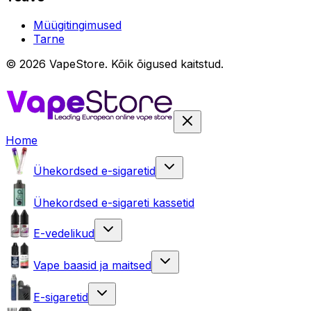
Müügitingimused
Tarne
©
2026
VapeStore.
Kõik õigused kaitstud.
Home
Ühekordsed e-sigaretid
Ühekordsed e-sigareti kassetid
E-vedelikud
Vape baasid ja maitsed
E-sigaretid