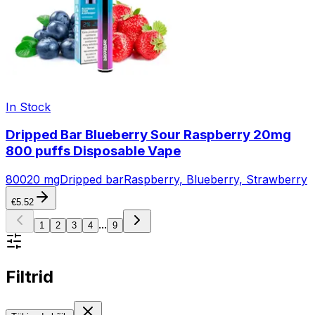
In Stock
Dripped Bar Blueberry Sour Raspberry 20mg
800 puffs Disposable Vape
800
20 mg
Dripped bar
Raspberry, Blueberry, Strawberry
€
5.52
...
1
2
3
4
9
Filtrid