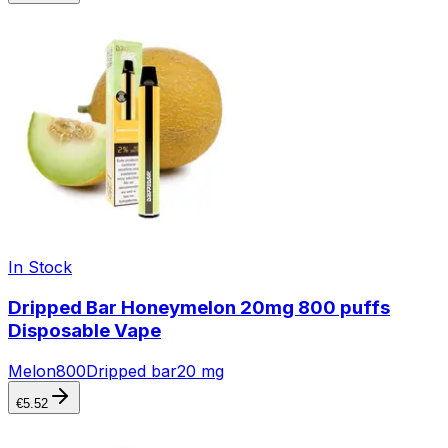
In Stock
Dripped Bar Honeymelon 20mg 800 puffs
Disposable Vape
Melon
800
Dripped bar
20 mg
€
5.52