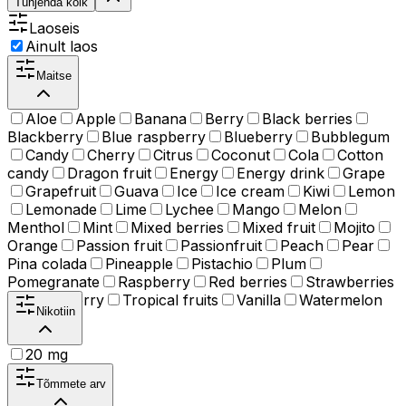
Tühjenda kõik
Laoseis
Ainult laos
Maitse
Aloe
Apple
Banana
Berry
Black berries
Blackberry
Blue raspberry
Blueberry
Bubblegum
Candy
Cherry
Citrus
Coconut
Cola
Cotton
candy
Dragon fruit
Energy
Energy drink
Grape
Grapefruit
Guava
Ice
Ice cream
Kiwi
Lemon
Lemonade
Lime
Lychee
Mango
Melon
Menthol
Mint
Mixed berries
Mixed fruit
Mojito
Orange
Passion fruit
Passionfruit
Peach
Pear
Pina colada
Pineapple
Pistachio
Plum
Pomegranate
Raspberry
Red berries
Strawberries
Strawberry
Tropical fruits
Vanilla
Watermelon
Nikotiin
20 mg
Tõmmete arv