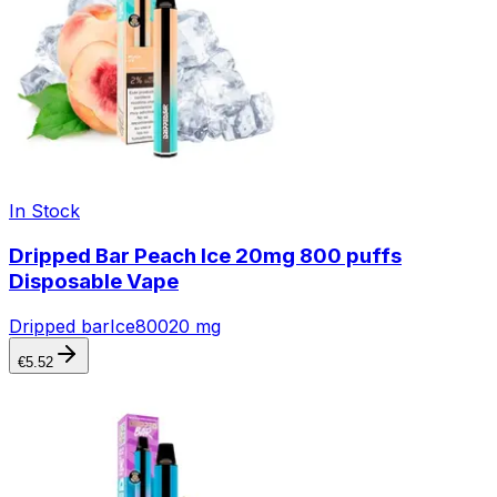
In Stock
Dripped Bar Peach Ice 20mg 800 puffs
Disposable Vape
Dripped bar
Ice
800
20 mg
€
5.52