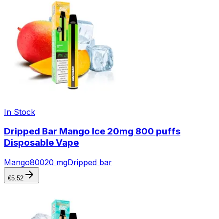
In Stock
Dripped Bar Mango Ice 20mg 800 puffs
Disposable Vape
Mango
800
20 mg
Dripped bar
€
5.52