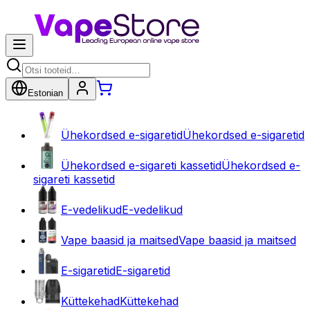
Estonian
Ühekordsed e-sigaretid
Ühekordsed e-sigaretid
Ühekordsed e-sigareti kassetid
Ühekordsed e-
sigareti kassetid
E-vedelikud
E-vedelikud
Vape baasid ja maitsed
Vape baasid ja maitsed
E-sigaretid
E-sigaretid
Küttekehad
Küttekehad