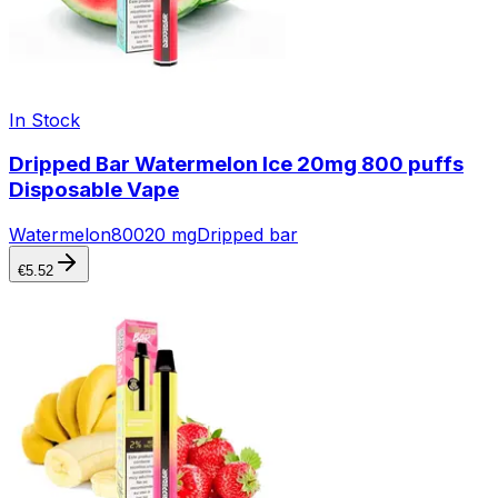
In Stock
Dripped Bar Watermelon Ice 20mg 800 puffs
Disposable Vape
Watermelon
800
20 mg
Dripped bar
€
5.52