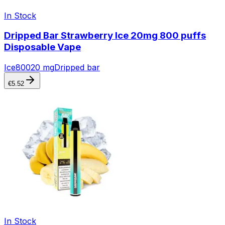
In Stock
Dripped Bar Strawberry Ice 20mg 800 puffs
Disposable Vape
Ice
800
20 mg
Dripped bar
€
5.52
In Stock