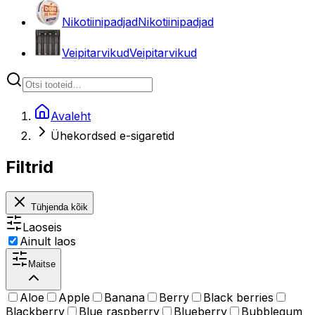
Nikotiinipadjad
Nikotiinipadjad
Veipitarvikud
Veipitarvikud
Avaleht
Ühekordsed e-sigaretid
Filtrid
Tühjenda kõik
Laoseis
Ainult laos
Maitse
Aloe
Apple
Banana
Berry
Black berries
Blackberry
Blue raspberry
Blueberry
Bubblegum