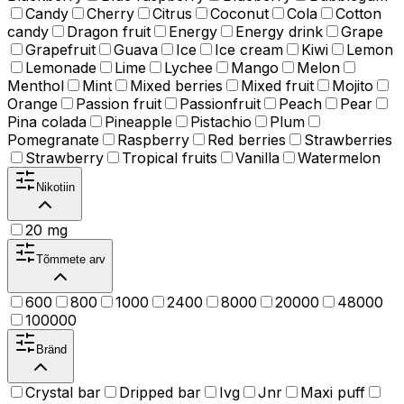
Candy
Cherry
Citrus
Coconut
Cola
Cotton
candy
Dragon fruit
Energy
Energy drink
Grape
Grapefruit
Guava
Ice
Ice cream
Kiwi
Lemon
Lemonade
Lime
Lychee
Mango
Melon
Menthol
Mint
Mixed berries
Mixed fruit
Mojito
Orange
Passion fruit
Passionfruit
Peach
Pear
Pina colada
Pineapple
Pistachio
Plum
Pomegranate
Raspberry
Red berries
Strawberries
Strawberry
Tropical fruits
Vanilla
Watermelon
Nikotiin
20 mg
Tõmmete arv
600
800
1000
2400
8000
20000
48000
100000
Bränd
Crystal bar
Dripped bar
Ivg
Jnr
Maxi puff