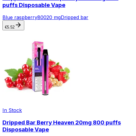
puffs Disposable Vape
Blue raspberry
800
20 mg
Dripped bar
€
5.52
In Stock
Dripped Bar Berry Heaven 20mg 800 puffs
Disposable Vape