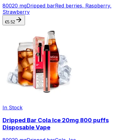
800
20 mg
Dripped bar
Red berries, Raspberry,
Strawberry
€
5.52
In Stock
Dripped Bar Cola Ice 20mg 800 puffs
Disposable Vape
800
20 mg
Dripped bar
Cola, Ice