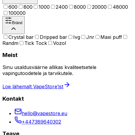
600
800
1000
2400
8000
20000
48000
100000
Bränd
Crystal bar
Dripped bar
Ivg
Jnr
Maxi puff
Randm
Tick Tock
Vozol
Meist
Sinu usaldusväärne allikas kvaliteetsetele
vapingutoodetele ja tarvikutele.
Loe lähemalt VapeStore’ist
Kontakt
hello@vapestore.eu
+447389640302
Teave