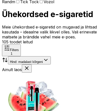
Randm
Tick Tock
Vozol
Ühekordsed e-sigaretid
Meie ühekordsed e-sigaretid on mugavad ja lihtsad
kasutada – ideaalne valik liikvel olles. Vali erinevate
maitsete ja brändide vahel meie e-poes.
105
toodet leitud
Filters
1
Hind: madalast kõrgeni
Ainult laos