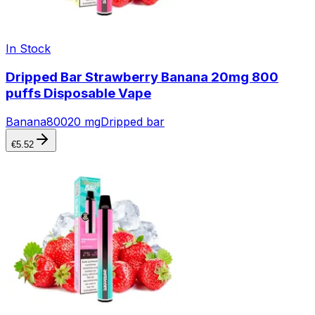
In Stock
Dripped Bar Strawberry Banana 20mg 800
puffs Disposable Vape
Banana
800
20 mg
Dripped bar
€
5.52