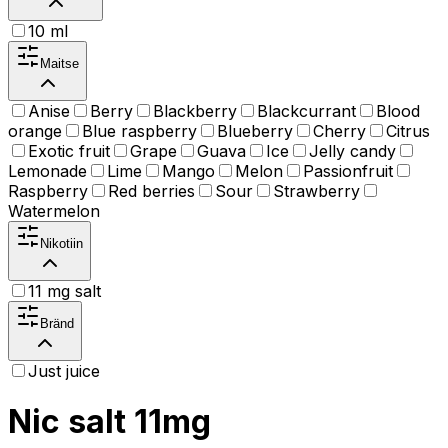
10 ml
Maitse
Anise
Berry
Blackberry
Blackcurrant
Blood
orange
Blue raspberry
Blueberry
Cherry
Citrus
Exotic fruit
Grape
Guava
Ice
Jelly candy
Lemonade
Lime
Mango
Melon
Passionfruit
Raspberry
Red berries
Sour
Strawberry
Watermelon
Nikotiin
11 mg salt
Bränd
Just juice
Nic salt 11mg