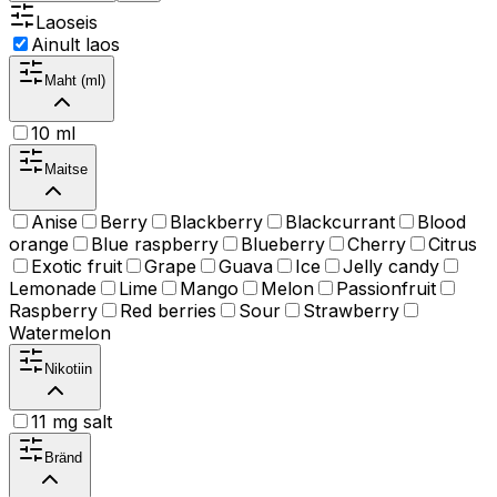
Laoseis
Ainult laos
Maht (ml)
10 ml
Maitse
Anise
Berry
Blackberry
Blackcurrant
Blood
orange
Blue raspberry
Blueberry
Cherry
Citrus
Exotic fruit
Grape
Guava
Ice
Jelly candy
Lemonade
Lime
Mango
Melon
Passionfruit
Raspberry
Red berries
Sour
Strawberry
Watermelon
Nikotiin
11 mg salt
Bränd