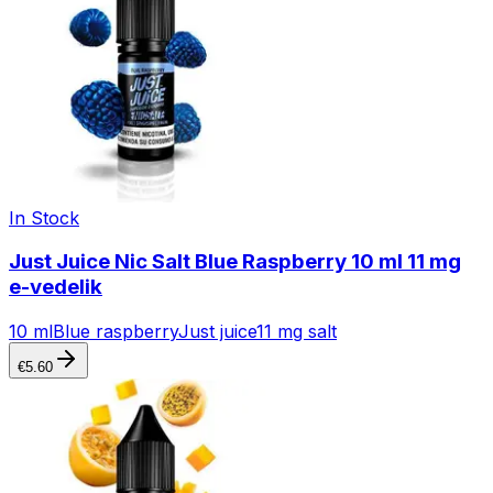
In Stock
Just Juice Nic Salt Blue Raspberry 10 ml 11 mg
e-vedelik
10 ml
Blue raspberry
Just juice
11 mg salt
€
5.60