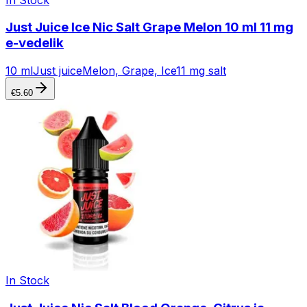
Just Juice Ice Nic Salt Grape Melon 10 ml 11 mg
e-vedelik
10 ml
Just juice
Melon, Grape, Ice
11 mg salt
€
5.60
In Stock