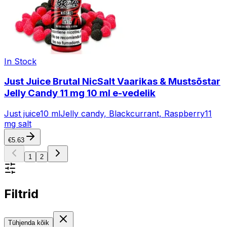
In Stock
Just Juice Brutal NicSalt Vaarikas & Mustsõstar
Jelly Candy 11 mg 10 ml e-vedelik
Just juice
10 ml
Jelly candy, Blackcurrant, Raspberry
11
mg salt
€
5.63
1
2
Filtrid
Tühjenda kõik