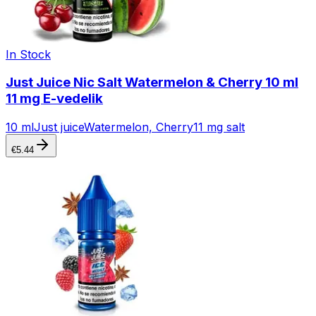
In Stock
Just Juice Nic Salt Watermelon & Cherry 10 ml
11 mg E-vedelik
10 ml
Just juice
Watermelon, Cherry
11 mg salt
€
5.44