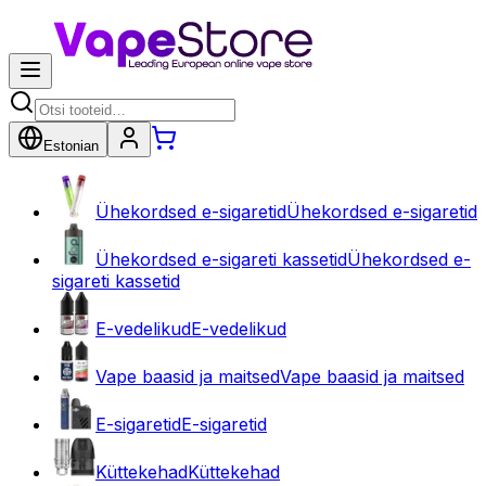
Estonian
Ühekordsed e-sigaretid
Ühekordsed e-sigaretid
Ühekordsed e-sigareti kassetid
Ühekordsed e-
sigareti kassetid
E-vedelikud
E-vedelikud
Vape baasid ja maitsed
Vape baasid ja maitsed
E-sigaretid
E-sigaretid
Küttekehad
Küttekehad