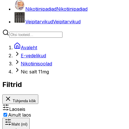
Nikotiinipadjad
Nikotiinipadjad
Veipitarvikud
Veipitarvikud
Avaleht
E-vedelikud
Nikotiinisoolad
Nic salt 11mg
Filtrid
Tühjenda kõik
Laoseis
Ainult laos
Maht (ml)