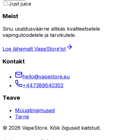
Just juice
Meist
Sinu usaldusväärne allikas kvaliteetsetele
vapingutoodetele ja tarvikutele.
Loe lähemalt VapeStore’ist
Kontakt
hello@vapestore.eu
+447389640302
Teave
Müügitingimused
Tarne
©
2026
VapeStore.
Kõik õigused kaitstud.