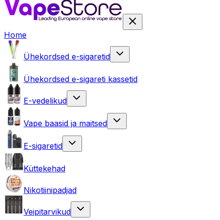
Home
Ühekordsed e-sigaretid
Ühekordsed e-sigareti kassetid
E-vedelikud
Vape baasid ja maitsed
E-sigaretid
Küttekehad
Nikotiinipadjad
Veipitarvikud