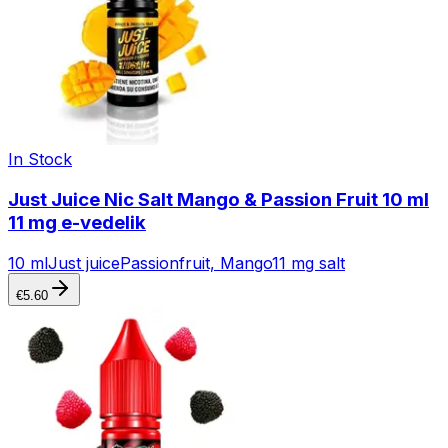
In Stock
Just Juice Nic Salt Mango & Passion Fruit 10 ml
11 mg e-vedelik
10 ml
Just juice
Passionfruit, Mango
11 mg salt
€
5.60