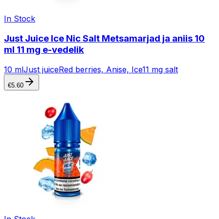
In Stock
Just Juice Ice Nic Salt Metsamarjad ja aniis 10
ml 11 mg e-vedelik
10 ml
Just juice
Red berries, Anise, Ice
11 mg salt
€
5.60
In Stock