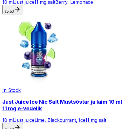
10 ml
Just juice
11 mg salt
Berry, Lemonade
€
5.60
In Stock
Just Juice Ice Nic Salt Mustsõstar ja laim 10 ml
11 mg e-vedelik
10 ml
Just juice
Lime, Blackcurrant, Ice
11 mg salt