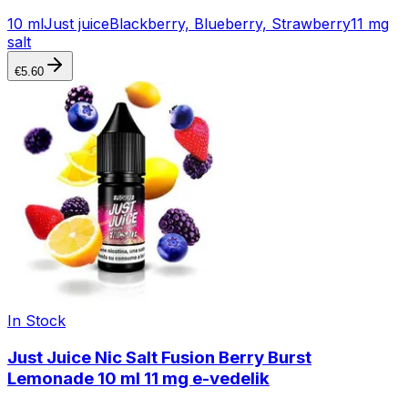
10 ml
Just juice
Blackberry, Blueberry, Strawberry
11 mg
salt
€
5.60
In Stock
Just Juice Nic Salt Fusion Berry Burst
Lemonade 10 ml 11 mg e-vedelik