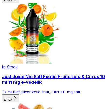
€
5.60
In Stock
Just Juice Nic Salt Exotic Fruits Lulo & Citrus 10
ml 11 mg e-vedelik
10 ml
Just juice
Exotic fruit, Citrus
11 mg salt
€
5.60