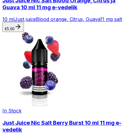
Just Juice Nic Salt Blood Orange, Citrus ja
Guava 10 ml 11 mg e-vedelik
10 ml
Just juice
Blood orange, Citrus, Guava
11 mg salt
€
5.60
In Stock
Just Juice Nic Salt Berry Burst 10 ml 11 mg e-
vedelik