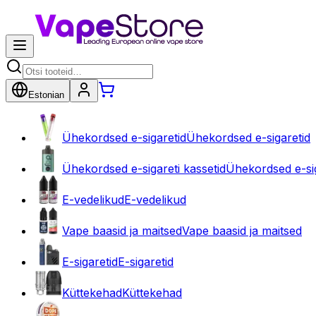
Estonian
Ühekordsed e-sigaretid
Ühekordsed e-sigaretid
Ühekordsed e-sigareti kassetid
Ühekordsed e-sig
E-vedelikud
E-vedelikud
Vape baasid ja maitsed
Vape baasid ja maitsed
E-sigaretid
E-sigaretid
Küttekehad
Küttekehad