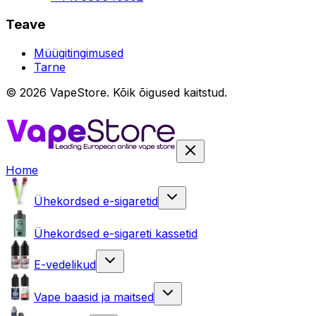
Teave
Müügitingimused
Tarne
©
2026
VapeStore.
Kõik õigused kaitstud.
Home
Ühekordsed e-sigaretid
Ühekordsed e-sigareti kassetid
E-vedelikud
Vape baasid ja maitsed