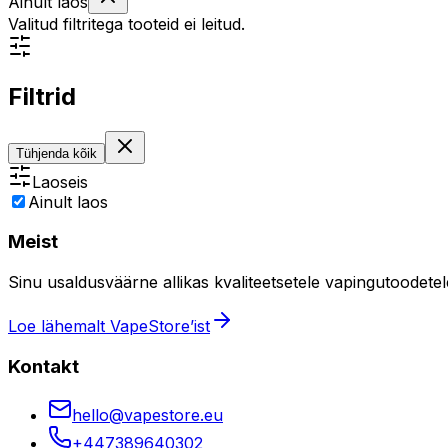
Ainult laos
Valitud filtritega tooteid ei leitud.
Filtrid
Tühjenda kõik
Laoseis
Ainult laos
Meist
Sinu usaldusväärne allikas kvaliteetsetele vapingutoodetele
Loe lähemalt VapeStore’ist
Kontakt
hello@vapestore.eu
+447389640302