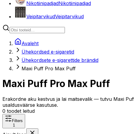
Nikotiinipadjad
Nikotiinipadjad
Veipitarvikud
Veipitarvikud
Avaleht
Ühekordsed e-sigaretid
Ühekordsete e-sigarettide brändid
Maxi Puff Pro Max Puff
Maxi Puff Pro Max Puff
Erakordne aku kestvus ja lai maitsevalik — tutvu Maxi Puf
usaldusväärse kasutuse.
0
toodet leitud
Filters
1