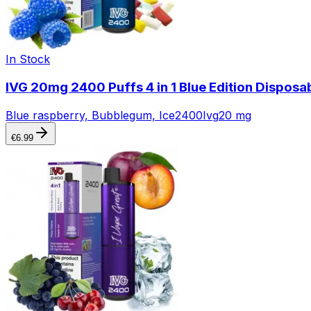
In Stock
IVG 20mg 2400 Puffs 4 in 1 Blue Edition Disposa
Blue raspberry, Bubblegum, Ice
2400
Ivg
20 mg
€
6.99