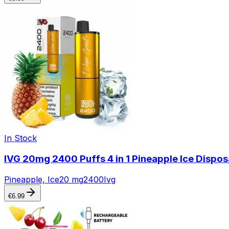
In Stock
IVG 20mg 2400 Puffs 4 in 1 Pineapple Ice Dispo
Pineapple, Ice
20 mg
2400
Ivg
€
6.99