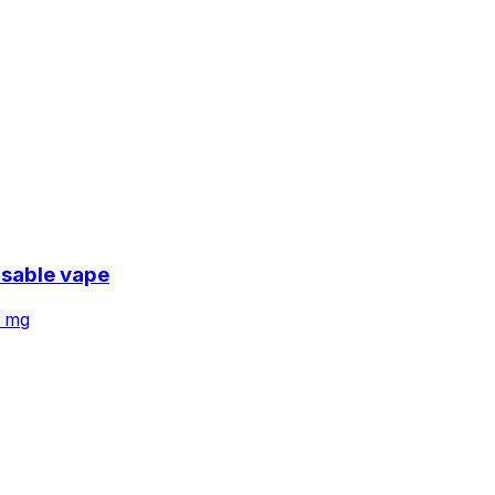
osable vape
 mg