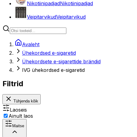
Nikotiinipadjad
Nikotiinipadjad
Veipitarvikud
Veipitarvikud
Avaleht
Ühekordsed e-sigaretid
Ühekordsete e-sigarettide brändid
IVG ühekordsed e-sigaretid
Filtrid
Tühjenda kõik
Laoseis
Ainult laos
Maitse