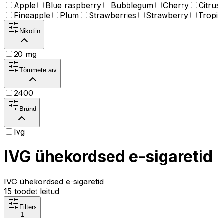
Apple
Blue raspberry
Bubblegum
Cherry
Citru
Pineapple
Plum
Strawberries
Strawberry
Tropi
Nikotiin
20 mg
Tõmmete arv
2400
Bränd
Ivg
IVG ühekordsed e-sigaretid
IVG ühekordsed e-sigaretid
15
toodet leitud
Filters
1