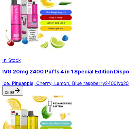
In Stock
IVG 20mg 2400 Puffs 4 in 1 Special Edition Disp
Ice, Pineapple, Cherry, Lemon, Blue raspberry
2400
Ivg
20
€
6.99