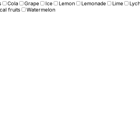
s
Cola
Grape
Ice
Lemon
Lemonade
Lime
Lyc
cal fruits
Watermelon