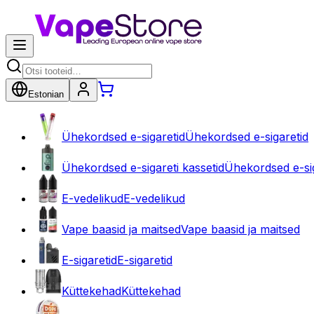
Estonian
Ühekordsed e-sigaretid
Ühekordsed e-sigaretid
Ühekordsed e-sigareti kassetid
Ühekordsed e-sig
E-vedelikud
E-vedelikud
Vape baasid ja maitsed
Vape baasid ja maitsed
E-sigaretid
E-sigaretid
Küttekehad
Küttekehad