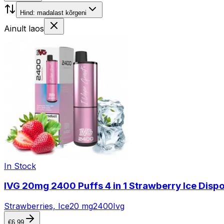
Hind: madalast kõrgeni
Ainult laos
In Stock
IVG 20mg 2400 Puffs 4 in 1 Strawberry Ice Disp
Strawberries, Ice
20 mg
2400
Ivg
€
6.99