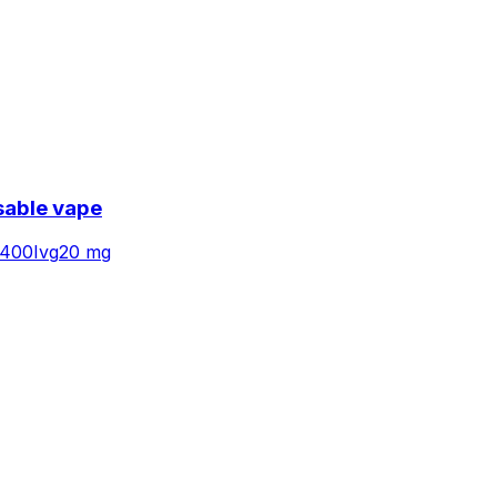
sable vape
400
Ivg
20 mg