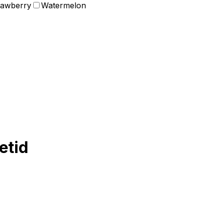
rawberry
Watermelon
etid