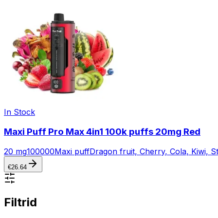
In Stock
Maxi Puff Pro Max 4in1 100k puffs 20mg Red
20 mg
100000
Maxi puff
Dragon fruit, Cherry, Cola, Kiwi,
€
26.64
Filtrid