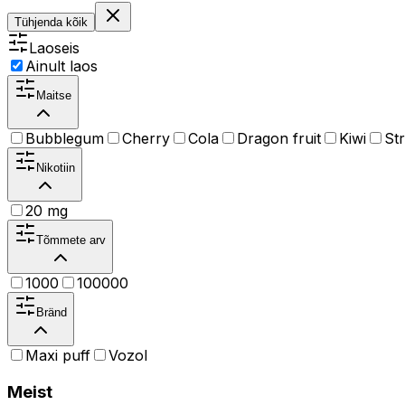
Tühjenda kõik
Laoseis
Ainult laos
Maitse
Bubblegum
Cherry
Cola
Dragon fruit
Kiwi
St
Nikotiin
20 mg
Tõmmete arv
1000
100000
Bränd
Maxi puff
Vozol
Meist