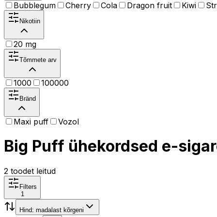
Bubblegum
Cherry
Cola
Dragon fruit
Kiwi
St
Nikotiin
20 mg
Tõmmete arv
1000
100000
Bränd
Maxi puff
Vozol
Big Puff ühekordsed e-sigar
2
toodet leitud
Filters
1
Hind: madalast kõrgeni