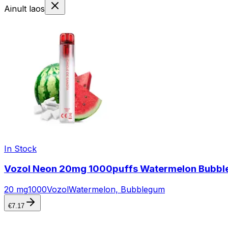
Ainult laos
In Stock
Vozol Neon 20mg 1000puffs Watermelon Bubbl
20 mg
1000
Vozol
Watermelon, Bubblegum
€
7.17