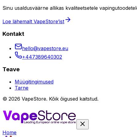
Sinu usaldusväärne allikas kvaliteetsetele vapingutoodetele
Loe lähemalt VapeStore’ist
Kontakt
hello@vapestore.eu
+447389640302
Teave
Müügitingimused
Tarne
©
2026
VapeStore.
Kõik õigused kaitstud.
Home