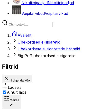
Nikotiinipadjad
Nikotiinipadjad
Veipitarvikud
Veipitarvikud
Avaleht
Ühekordsed e-sigaretid
Ühekordsete e-sigarettide brändid
Big Puff ühekordsed e-sigaretid
Filtrid
Tühjenda kõik
Laoseis
Ainult laos
Maitse