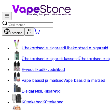
Estonian
Ühekordsed e-sigaretid
Ühekordsed e-sigaretid
Ühekordsed e-sigareti kassetid
Ühekordsed e-sig
E-vedelikud
E-vedelikud
Vape baasid ja maitsed
Vape baasid ja maitsed
E-sigaretid
E-sigaretid
Küttekehad
Küttekehad