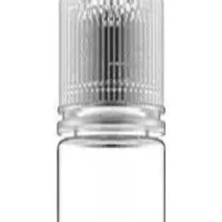
ubby Gorilla
t. Handle: T24 / 410 Designed in the United States.