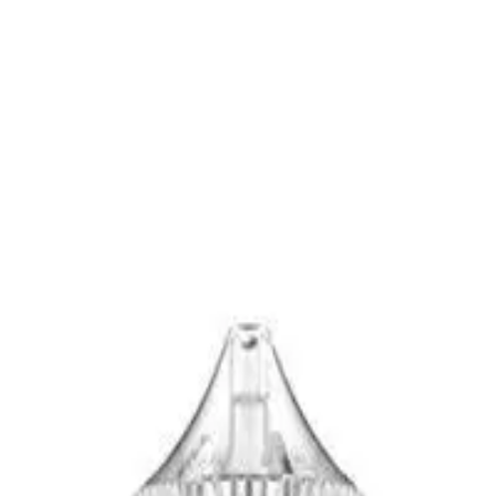
 cartridges
men